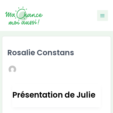
Aller
au
contenu
Mai
Men
Rosalie Constans
Présentation de Julie